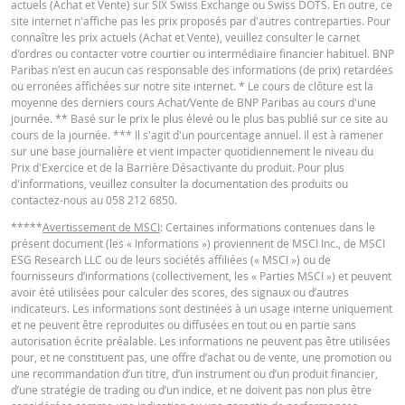
QUOTES
actuels (Achat et Vente) sur SIX Swiss Exchange ou Swiss DOTS. En outre, ce
site internet n'affiche pas les prix proposés par d'autres contreparties. Pour
connaître les prix actuels (Achat et Vente), veuillez consulter le carnet
d'ordres ou contacter votre courtier ou intermédiaire financier habituel. BNP
Latest Product Quotes
CSV
Paribas n'est en aucun cas responsable des informations (de prix) retardées
ou erronées affichées sur notre site internet. * Le cours de clôture est la
moyenne des derniers cours Achat/Vente de BNP Paribas au cours d'une
journée. ** Basé sur le prix le plus élevé ou le plus bas publié sur ce site au
cours de la journée. *** Il s'agit d'un pourcentage annuel. Il est à ramener
sur une base journalière et vient impacter quotidiennement le niveau du
Prix d'Exercice et de la Barrière Désactivante du produit. Pour plus
d'informations, veuillez consulter la documentation des produits ou
contactez-nous au 058 212 6850.
*****
Avertissement de MSCI
: Certaines informations contenues dans le
présent document (les « Informations ») proviennent de MSCI Inc., de MSCI
ESG Research LLC ou de leurs sociétés affiliées (« MSCI ») ou de
fournisseurs d’informations (collectivement, les « Parties MSCI ») et peuvent
avoir été utilisées pour calculer des scores, des signaux ou d’autres
indicateurs. Les informations sont destinées à un usage interne uniquement
et ne peuvent être reproduites ou diffusées en tout ou en partie sans
autorisation écrite préalable. Les informations ne peuvent pas être utilisées
pour, et ne constituent pas, une offre d’achat ou de vente, une promotion ou
une recommandation d’un titre, d’un instrument ou d’un produit financier,
d’une stratégie de trading ou d’un indice, et ne doivent pas non plus être