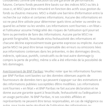
considérées comme une indication ou une garantie de performances
futures. Certains fonds peuvent être basés sur des indices MSCI ou liés à
ceux-ci, et MSCI peut être rémunéré en fonction des actifs sous gestion du
fonds ou d’autres mesures. MSCI a établi une barrière d’information entre la
recherche sur indice et certaines informations. Aucune des informations en
soi ne peut être utilisée pour déterminer quels titres acheter ou vendre ou
quand les acheter ou les vendre. Les Informations sont fournies « en l’état »
et l’utilisateur assume l’intégralité des risques de l’utilisation qu’il pourrait
faire ou permettre de faire des Informations. Aucune partie MSCI ne
garantit l’originalité, l’exactitude et/ou l’exhaustivité des informations et
chacune décline expressément toute garantie expresse ou implicite. Aucune
partie MSCI ne peut être tenue responsable des erreurs ou omissions liées
aux informations contenues dans les présentes, ni des dommages directs,
indirects, spéciaux, punitifs, consécutifs ou de tout autre dommage (y
compris la perte de profits), même si elle a été informée de la possibilité de
tels dommages.
Avertissement de BNP Paribas
: Veuillez noter que les informations fournies
par BNP Paribas sont basées sur des données obtenues auprès de
fournisseurs de données tiers qui peuvent s’appuyer sur des estimations et
des informations publiées susceptibles d’être modifiées. Les informations
sont fournies « en l’état » et BNP Paribas ne fait aucune déclaration et ne
donne aucune garantie quant à l’exactitude, l’exhaustivité ou l’adéquation à
un usage particulier. Ni BNP Paribas, ni ses sociétés affiliées et
représentants ne peuvent être tenus responsables, en cas de négligence ou
autre, pour toute perte résultant de l’utilisation des informations ou