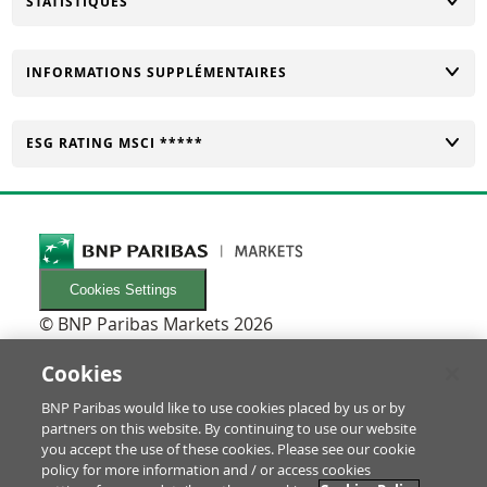
CHANGER
STATISTIQUES
CHANGER
INFORMATIONS SUPPLÉMENTAIRES
CHANGER
ESG RATING MSCI *****
Cookies Settings
© BNP Paribas Markets 2026
INFORMATIONEN
Newsletters
Cookies
FAQ
BNP Paribas would like to use cookies placed by us or by
Glossaire
partners on this website. By continuing to use our website
RECHTLICHES
you accept the use of these cookies. Please see our cookie
Conditions d'utilisation/Mentions légales
policy for more information and / or access cookies