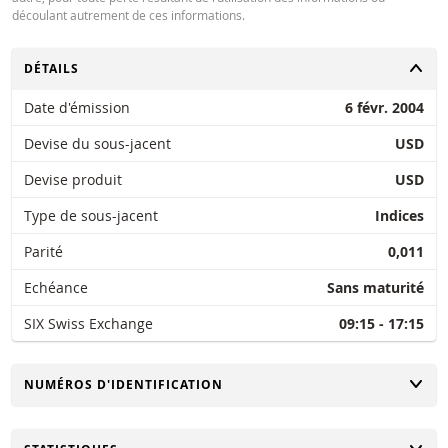
découlant autrement de ces informations.
CHANGER
DÉTAILS
Date d'émission
6 févr. 2004
Devise du sous-jacent
USD
Devise produit
USD
Type de sous-jacent
Indices
Parité
0,011
Echéance
Sans maturité
SIX Swiss Exchange
09:15 - 17:15
CHANGER
NUMÉROS D'IDENTIFICATION