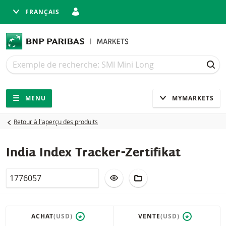
FRANÇAIS
Recherche
Recherche
REC
Navigation
Navigation sur le site
MENU
MYMARKETS
Retour à l'aperçu des produits
India Index Tracker-Zertifikat
Valor
AJOUTER À LA LISTE DE SUIVI
AJOUTER AU PORTEFEUIL
ACHAT
(USD)
VENTE
(USD)
*
*