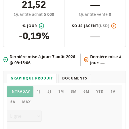
21,52
―
Quantité achat
5 000
Quantité vente
0
% JOUR
SOUS-JACENT
(USD)
*
*
-0,19%
―
Dernière mise à jour:
7 août 2026
Dernière mise à
*
*
@ 09:15:06
jour:
―
GRAPHIQUE PRODUIT
DOCUMENTS
Graphique
INTRADAY
1J
5J
1M
3M
6M
YTD
1A
5A
MAX
Type de graphique