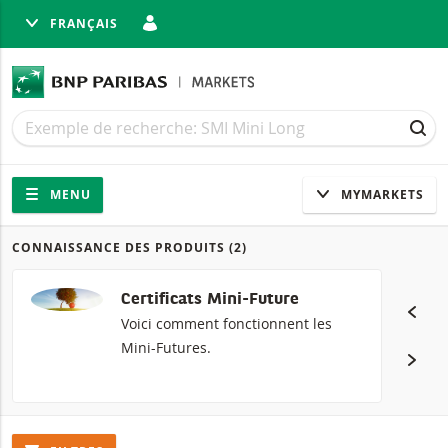
FRANÇAIS
MER
Recherche
Recherche
REC
Navigation
Navigation sur le site
MENU
MYMARKETS
CONNAISSANCE DES PRODUITS
(2)
Produits
Certificats Mini-Future
Voici comment fonctionnent les
Mini-Futures.