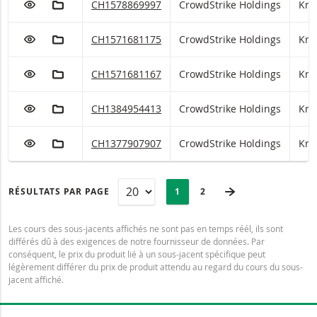
CrowdStrike Holdings Knock-Out Warrant (open 
CH1578869997
CrowdStrike Holdings
Kno
AJOUTER À LA LISTE DE SUIVI
AJOUTER AU PORTEFEUILLE FICTIF
CrowdStrike Holdings Knock-Out Warrant (open 
CH1571681175
CrowdStrike Holdings
Kno
AJOUTER À LA LISTE DE SUIVI
AJOUTER AU PORTEFEUILLE FICTIF
CrowdStrike Holdings Knock-Out Warrant (open 
CH1571681167
CrowdStrike Holdings
Kno
AJOUTER À LA LISTE DE SUIVI
AJOUTER AU PORTEFEUILLE FICTIF
CrowdStrike Holdings Knock-Out Warrant (open 
CH1384954413
CrowdStrike Holdings
Kno
AJOUTER À LA LISTE DE SUIVI
AJOUTER AU PORTEFEUILLE FICTIF
CrowdStrike Holdings Knock-Out Warrant (open 
CH1377907907
CrowdStrike Holdings
Kno
PAGINATION
Selected:
PROCHAINE PAG
RÉSULTATS PAR PAGE
PAGE
1
DERNIÈRE PAGE
2
Les cours des sous-jacents affichés ne sont pas en temps réél, ils sont
différés dû à des exigences de notre fournisseur de données. Par
conséquent, le prix du produit lié à un sous-jacent spécifique peut
légèrement différer du prix de produit attendu au regard du cours du sous-
jacent affiché.