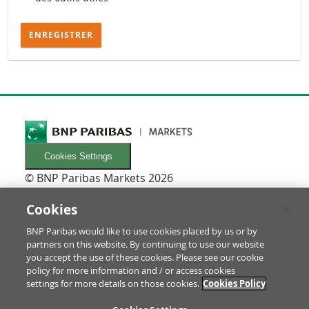
ENREGISTRER
Cookies Settings
© BNP Paribas Markets 2026
INFORMATIONEN
Newsletters
Cookies
FAQ
BNP Paribas would like to use cookies placed by us or by
Glossaire
partners on this website. By continuing to use our website
RECHTLICHES
you accept the use of these cookies. Please see our cookie
Conditions d'utilisation/Mentions légales
policy for more information and / or access cookies
settings for more details on those cookies.
Cookies Policy
Prospectus & informations pour les investisseurs
Protection des Données & Impressum
RE