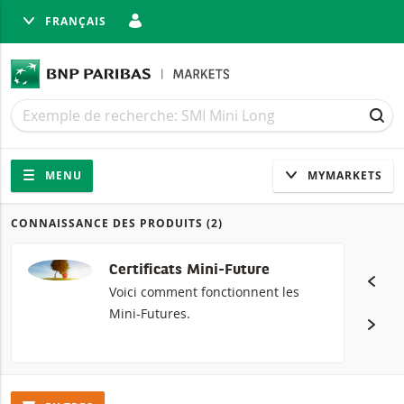
FRANÇAIS
MER
Recherche
Recherche
REC
Navigation
Navigation sur le site
MENU
MYMARKETS
CONNAISSANCE DES PRODUITS
(2)
Produits
Certificats Mini-Future
Voici comment fonctionnent les
Mini-Futures.