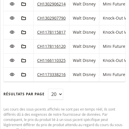
AJOUTER À LA LISTE DE SUIVI
AJOUTER AU PORTEFEUILLE FICTIF
Walt Disney Mini Future avec code ISIN:
CH1302906214
Walt Disney
Mini Future
AJOUTER À LA LISTE DE SUIVI
AJOUTER AU PORTEFEUILLE FICTIF
Walt Disney Knock-Out Warrant (open end) avec
CH1302907790
Walt Disney
Knock-Out Wa
AJOUTER À LA LISTE DE SUIVI
AJOUTER AU PORTEFEUILLE FICTIF
Walt Disney Knock-Out Warrant (open end) avec
CH1178115817
Walt Disney
Knock-Out Wa
AJOUTER À LA LISTE DE SUIVI
AJOUTER AU PORTEFEUILLE FICTIF
Walt Disney Mini Future avec code ISIN:
CH1178116120
Walt Disney
Mini Future
AJOUTER À LA LISTE DE SUIVI
AJOUTER AU PORTEFEUILLE FICTIF
Walt Disney Knock-Out Warrant (open end) avec
CH1166110325
Walt Disney
Knock-Out Wa
AJOUTER À LA LISTE DE SUIVI
AJOUTER AU PORTEFEUILLE FICTIF
Walt Disney Mini Future avec code ISIN:
CH1173338216
Walt Disney
Mini Future
RÉSULTATS PAR PAGE
Les cours des sous-jacents affichés ne sont pas en temps réél, ils sont
différés dû à des exigences de notre fournisseur de données. Par
conséquent, le prix du produit lié à un sous-jacent spécifique peut
légèrement différer du prix de produit attendu au regard du cours du sous-