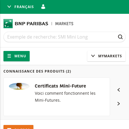
FRANÇAIS
MER
Recherche
Recherche
REC
Navigation
Navigation sur le site
MENU
MYMARKETS
CONNAISSANCE DES PRODUITS
(2)
Produits
Certificats Mini-Future
Voici comment fonctionnent les
Mini-Futures.