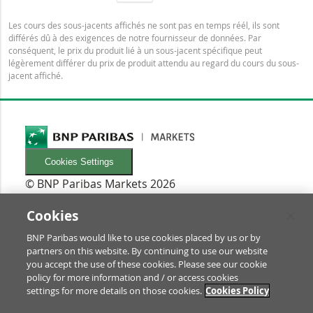
Les cours des sous-jacents affichés ne sont pas en temps réél, ils sont
différés dû à des exigences de notre fournisseur de données. Par
conséquent, le prix du produit lié à un sous-jacent spécifique peut
légèrement différer du prix de produit attendu au regard du cours du sous-
jacent affiché.
Cookies Settings
© BNP Paribas Markets 2026
INFORMATIONEN
Newsletters
Cookies
FAQ
BNP Paribas would like to use cookies placed by us or by
Glossaire
partners on this website. By continuing to use our website
RECHTLICHES
you accept the use of these cookies. Please see our cookie
Conditions d'utilisation/Mentions légales
policy for more information and / or access cookies
settings for more details on those cookies.
Cookies Policy
Prospectus & informations pour les investisseurs
Protection des Données & Impressum