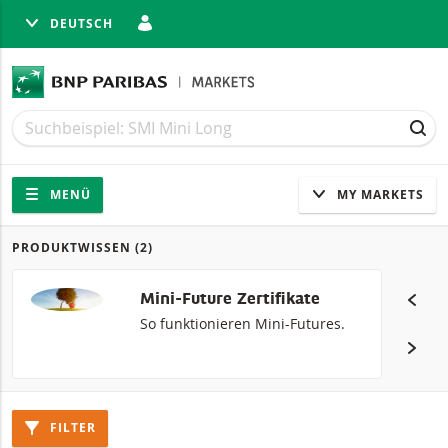
DEUTSCH
LIESSEN
Suche
Suche
SUC
Navigation
Seitennavigation
MENÜ
MY MARKETS
PRODUKTWISSEN
(2)
Produkte
Mini-Future Zertifikate
So funktionieren Mini-Futures.
FILTER