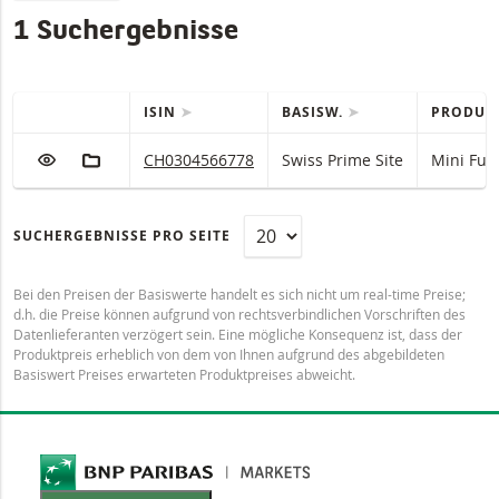
1 Suchergebnisse
ISIN
BASISW.
PRODUK
QUICK ACTIONS
Tabelle mit (gefilterten) Produkten
ZUR WATCHLIST HINZUFÜGEN
ZUM FIKTIVEN PORTFOLIO HINZUFÜGEN
Swiss Prime Site Mini Future mit ISIN code:
CH0304566778
Swiss Prime Site
Mini Fut
SUCHERGEBNISSE PRO SEITE
Bei den Preisen der Basiswerte handelt es sich nicht um real-time Preise;
d.h. die Preise können aufgrund von rechtsverbindlichen Vorschriften des
Datenlieferanten verzögert sein. Eine mögliche Konsequenz ist, dass der
Produktpreis erheblich von dem von Ihnen aufgrund des abgebildeten
Basiswert Preises erwarteten Produktpreises abweicht.