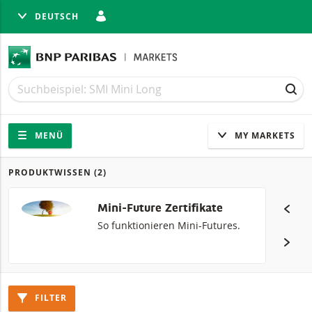
DEUTSCH
LIESSEN
Suche
Suche
SUC
Navigation
Seitennavigation
MENÜ
MY MARKETS
PRODUKTWISSEN
(2)
Produkte
Mini-Future Zertifikate
So funktionieren Mini-Futures.
FILTER