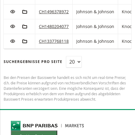
ZUR WATCHLIST HINZUFÜGEN
ZUM FIKTIVEN PORTFOLIO HINZUFÜGEN
Johnson & Johnson Knock-Out Warrant (open end
CH1496378972
Johnson & Johnson
Knock-
ZUR WATCHLIST HINZUFÜGEN
ZUM FIKTIVEN PORTFOLIO HINZUFÜGEN
Johnson & Johnson Knock-Out Warrant (open end
CH1480204077
Johnson & Johnson
Knock-
ZUR WATCHLIST HINZUFÜGEN
ZUM FIKTIVEN PORTFOLIO HINZUFÜGEN
Johnson & Johnson Knock-Out Warrant (open end
CH1337768118
Johnson & Johnson
Knock-
SUCHERGEBNISSE PRO SEITE
Bei den Preisen der Basiswerte handelt es sich nicht um real-time Preise;
d.h. die Preise können aufgrund von rechtsverbindlichen Vorschriften des
Datenlieferanten verzögert sein. Eine mögliche Konsequenz ist, dass der
Produktpreis erheblich von dem von Ihnen aufgrund des abgebildeten
Basiswert Preises erwarteten Produktpreises abweicht.