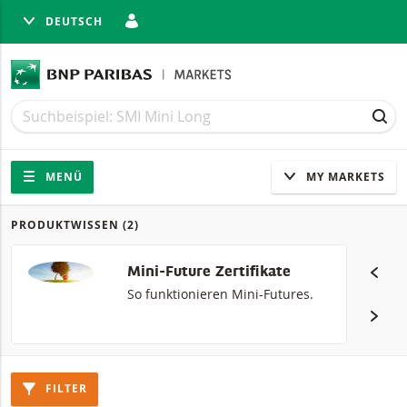
DEUTSCH
LIESSEN
Suche
Suche
SUC
Navigation
Seitennavigation
MENÜ
MY MARKETS
PRODUKTWISSEN
(2)
Produkte
Mini-Future Zertifikate
So funktionieren Mini-Futures.
FILTER