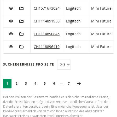
ZUR WATCHLIST HINZUFÜGEN
ZUM FIKTIVEN PORTFOLIO HINZUFÜGEN
Logitech Mini Future mit ISIN code:
CH1571673024
Logitech
Mini Future
ZUR WATCHLIST HINZUFÜGEN
ZUM FIKTIVEN PORTFOLIO HINZUFÜGEN
Logitech Mini Future mit ISIN code:
CH1114891950
Logitech
Mini Future
ZUR WATCHLIST HINZUFÜGEN
ZUM FIKTIVEN PORTFOLIO HINZUFÜGEN
Logitech Mini Future mit ISIN code:
CH1114890846
Logitech
Mini Future
ZUR WATCHLIST HINZUFÜGEN
ZUM FIKTIVEN PORTFOLIO HINZUFÜGEN
Logitech Mini Future mit ISIN code:
CH1118896419
Logitech
Mini Future
SUCHERGEBNISSE PRO SEITE
SEITENNUMMERIERUNG
Selected:
NÄCHSTE SEITE
Minimierte Seiten
PAGE
1
SEITE
2
SEITE
3
SEITE
4
SEITE
5
SEITE
6
LETZTE SEITE
7
Bei den Preisen der Basiswerte handelt es sich nicht um real-time Preise;
d.h. die Preise können aufgrund von rechtsverbindlichen Vorschriften des
Datenlieferanten verzögert sein. Eine mögliche Konsequenz ist, dass der
Produktpreis erheblich von dem von Ihnen aufgrund des abgebildeten
Basiswert Preises erwarteten Produktpreises abweicht.