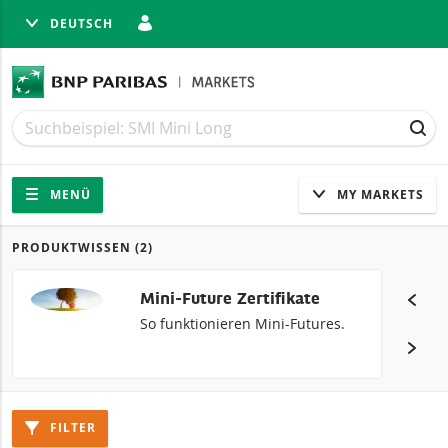
DEUTSCH
LIESSEN
Suche
Suche
SUC
Navigation
Seitennavigation
MENÜ
MY MARKETS
PRODUKTWISSEN
(2)
Produkte
Mini-Future Zertifikate
So funktionieren Mini-Futures.
FILTER