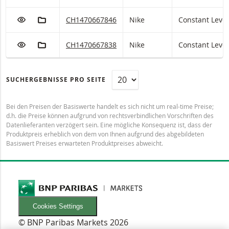
ZUR WATCHLIST HINZUFÜGEN
ZUM FIKTIVEN PORTFOLIO HINZUFÜGEN
Nike Constant Leverage mit ISIN code:
CH1470667846
Nike
Constant Leve
ZUR WATCHLIST HINZUFÜGEN
ZUM FIKTIVEN PORTFOLIO HINZUFÜGEN
Nike Constant Leverage mit ISIN code:
CH1470667838
Nike
Constant Leve
SUCHERGEBNISSE PRO SEITE
Bei den Preisen der Basiswerte handelt es sich nicht um real-time Preise;
d.h. die Preise können aufgrund von rechtsverbindlichen Vorschriften des
Datenlieferanten verzögert sein. Eine mögliche Konsequenz ist, dass der
Produktpreis erheblich von dem von Ihnen aufgrund des abgebildeten
Basiswert Preises erwarteten Produktpreises abweicht.
Cookies Settings
© BNP Paribas Markets 2026