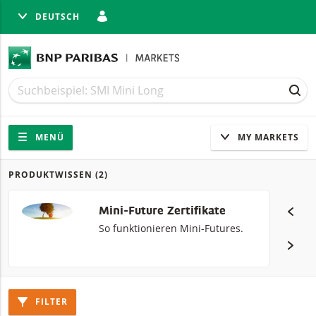
DEUTSCH
LIESSEN
Suche
Suche
SUC
Navigation
Seitennavigation
MENÜ
MY MARKETS
PRODUKTWISSEN
(2)
Produkte
Mini-Future Zertifikate
So funktionieren Mini-Futures.
FILTER