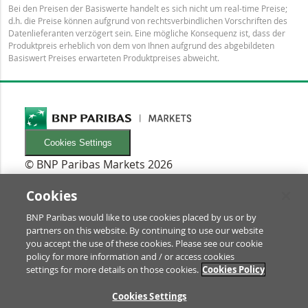
Bei den Preisen der Basiswerte handelt es sich nicht um real-time Preise;
d.h. die Preise können aufgrund von rechtsverbindlichen Vorschriften des
Datenlieferanten verzögert sein. Eine mögliche Konsequenz ist, dass der
Produktpreis erheblich von dem von Ihnen aufgrund des abgebildeten
Basiswert Preises erwarteten Produktpreises abweicht.
Cookies Settings
© BNP Paribas Markets 2026
INFORMATIONEN
Newsletters
Cookies
FAQ
BNP Paribas would like to use cookies placed by us or by
Glossar
partners on this website. By continuing to use our website
RECHTLICHES
you accept the use of these cookies. Please see our cookie
Nutzungsbedingungen/Rechtliche Hinweise
policy for more information and / or access cookies
settings for more details on those cookies.
Cookies Policy
Prospekt & Anleger-Informationen
Datenschutz & Impressum
ZU
Cookies Settings