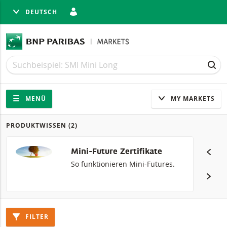
DEUTSCH
LIESSEN
Suche
Suche
SUC
Navigation
Seitennavigation
MENÜ
MY MARKETS
PRODUKTWISSEN
(2)
Produkte
Mini-Future Zertifikate
So funktionieren Mini-Futures.
FILTER