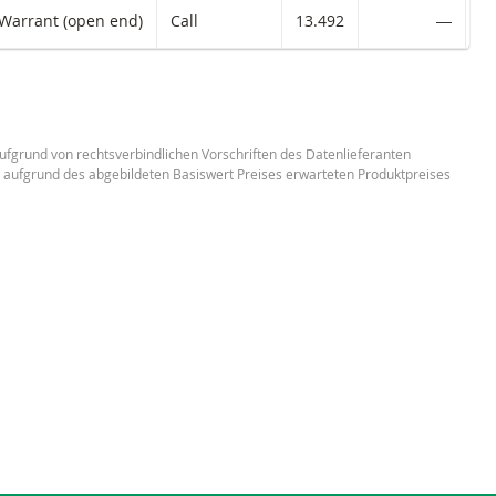
mit ISIN code:
Warrant (open end)
Call
13.492
―
 aufgrund von rechtsverbindlichen Vorschriften des Datenlieferanten
n aufgrund des abgebildeten Basiswert Preises erwarteten Produktpreises