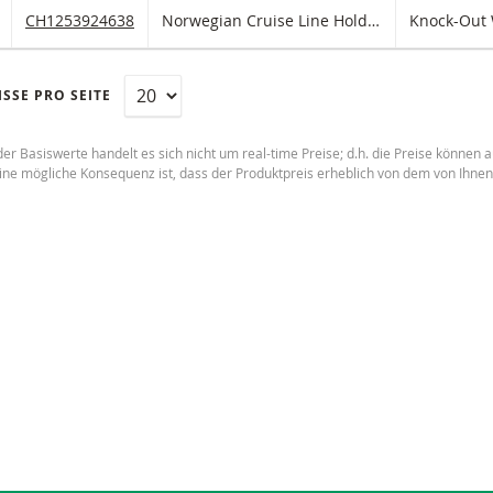
(gefilterten) Produkten
HLIST HINZUFÜGEN
 FIKTIVEN PORTFOLIO HINZUFÜGEN
Norwegian Cruise Line Holdings Knock-Out Warrant (open end) 
CH1253924638
Norwegian Cruise Line Holdings
Knock-Out 
SSE PRO SEITE
der Basiswerte handelt es sich nicht um real-time Preise; d.h. die Preise können
Eine mögliche Konsequenz ist, dass der Produktpreis erheblich von dem von Ihne