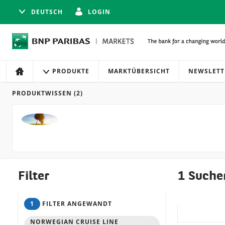
DEUTSCH
LOGIN
Navigation
Seitennavigation
PRODUKTE
MARKTÜBERSICHT
NEWSLETT
HOME
PRODUKTWISSEN
(2)
Produkte
Filter
1 Suche
1
FILTER ANGEWANDT
QUICK ACT
NORWEGIAN CRUISE LINE