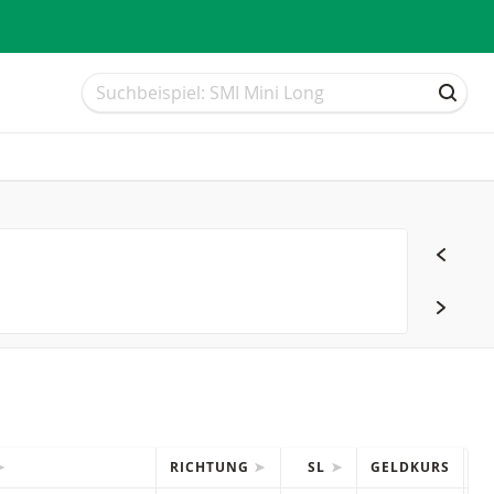
Suche
Suche
SUCH
RICHTUNG
SL
GELDKURS
B