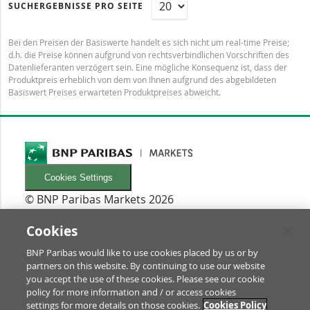
SUCHERGEBNISSE PRO SEITE
Bei den Preisen der Basiswerte handelt es sich nicht um real-time Preise;
d.h. die Preise können aufgrund von rechtsverbindlichen Vorschriften des
Datenlieferanten verzögert sein. Eine mögliche Konsequenz ist, dass der
Produktpreis erheblich von dem von Ihnen aufgrund des abgebildeten
Basiswert Preises erwarteten Produktpreises abweicht.
Cookies Settings
© BNP Paribas Markets 2026
INFORMATIONEN
Newsletters
Cookies
FAQ
BNP Paribas would like to use cookies placed by us or by
Glossar
partners on this website. By continuing to use our website
RECHTLICHES
you accept the use of these cookies. Please see our cookie
Nutzungsbedingungen/Rechtliche Hinweise
policy for more information and / or access cookies
settings for more details on those cookies.
Cookies Policy
Prospekt & Anleger-Informationen