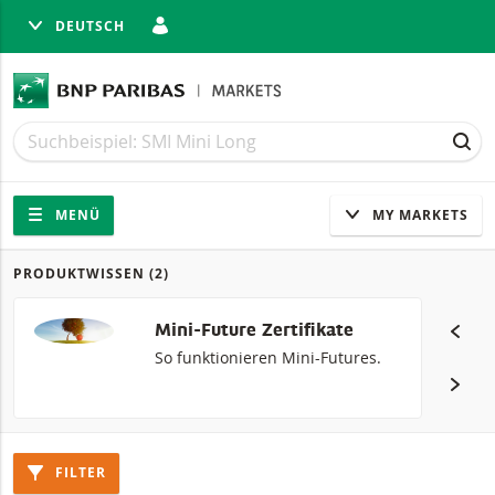
DEUTSCH
LIESSEN
Suche
Suche
SUC
Navigation
Seitennavigation
MENÜ
MY MARKETS
PRODUKTWISSEN
(2)
Produkte
Mini-Future Zertifikate
So funktionieren Mini-Futures.
FILTER