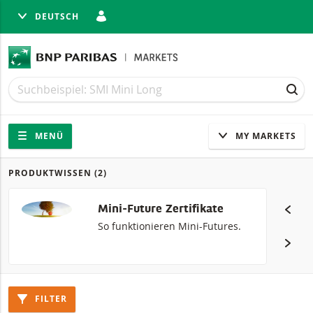
DEUTSCH
LIESSEN
Suche
Suche
SUC
Navigation
Seitennavigation
MENÜ
MY MARKETS
PRODUKTWISSEN
(2)
Produkte
Mini-Future Zertifikate
So funktionieren Mini-Futures.
FILTER