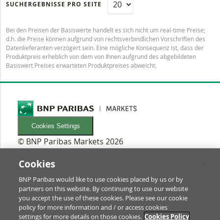
SUCHERGEBNISSE PRO SEITE
Bei den Preisen der Basiswerte handelt es sich nicht um real-time Preise;
d.h. die Preise können aufgrund von rechtsverbindlichen Vorschriften des
Datenlieferanten verzögert sein. Eine mögliche Konsequenz ist, dass der
Produktpreis erheblich von dem von Ihnen aufgrund des abgebildeten
Basiswert Preises erwarteten Produktpreises abweicht.
Cookies Settings
© BNP Paribas Markets 2026
INFORMATIONEN
Newsletters
Cookies
FAQ
BNP Paribas would like to use cookies placed by us or by
Glossar
partners on this website. By continuing to use our website
RECHTLICHES
you accept the use of these cookies. Please see our cookie
Nutzungsbedingungen/Rechtliche Hinweise
policy for more information and / or access cookies
settings for more details on those cookies.
Cookies Policy
Prospekt & Anleger-Informationen