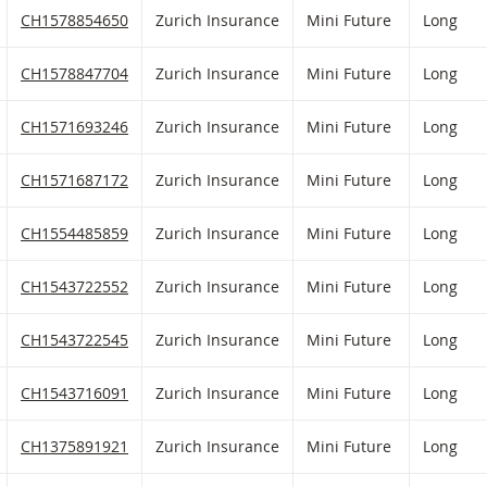
(gefilterten) Produkten
HLIST HINZUFÜGEN
 FIKTIVEN PORTFOLIO HINZUFÜGEN
Zurich Insurance Mini Future mit ISIN code:
CH1578854650
Zurich Insurance
Mini Future
Long
HLIST HINZUFÜGEN
 FIKTIVEN PORTFOLIO HINZUFÜGEN
Zurich Insurance Mini Future mit ISIN code:
CH1578847704
Zurich Insurance
Mini Future
Long
HLIST HINZUFÜGEN
 FIKTIVEN PORTFOLIO HINZUFÜGEN
Zurich Insurance Mini Future mit ISIN code:
CH1571693246
Zurich Insurance
Mini Future
Long
HLIST HINZUFÜGEN
 FIKTIVEN PORTFOLIO HINZUFÜGEN
Zurich Insurance Mini Future mit ISIN code:
CH1571687172
Zurich Insurance
Mini Future
Long
HLIST HINZUFÜGEN
 FIKTIVEN PORTFOLIO HINZUFÜGEN
Zurich Insurance Mini Future mit ISIN code:
CH1554485859
Zurich Insurance
Mini Future
Long
HLIST HINZUFÜGEN
 FIKTIVEN PORTFOLIO HINZUFÜGEN
Zurich Insurance Mini Future mit ISIN code:
CH1543722552
Zurich Insurance
Mini Future
Long
HLIST HINZUFÜGEN
 FIKTIVEN PORTFOLIO HINZUFÜGEN
Zurich Insurance Mini Future mit ISIN code:
CH1543722545
Zurich Insurance
Mini Future
Long
HLIST HINZUFÜGEN
 FIKTIVEN PORTFOLIO HINZUFÜGEN
Zurich Insurance Mini Future mit ISIN code:
CH1543716091
Zurich Insurance
Mini Future
Long
HLIST HINZUFÜGEN
 FIKTIVEN PORTFOLIO HINZUFÜGEN
Zurich Insurance Mini Future mit ISIN code:
CH1375891921
Zurich Insurance
Mini Future
Long