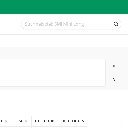
Suche
Suche
SUCH
NG
SL
GELDKURS
BRIEFKURS