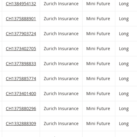
HLIST HINZUFÜGEN
 FIKTIVEN PORTFOLIO HINZUFÜGEN
Zurich Insurance Mini Future mit ISIN code:
CH1384954132
Zurich Insurance
Mini Future
Long
HLIST HINZUFÜGEN
 FIKTIVEN PORTFOLIO HINZUFÜGEN
Zurich Insurance Mini Future mit ISIN code:
CH1375888901
Zurich Insurance
Mini Future
Long
HLIST HINZUFÜGEN
 FIKTIVEN PORTFOLIO HINZUFÜGEN
Zurich Insurance Mini Future mit ISIN code:
CH1377903724
Zurich Insurance
Mini Future
Long
HLIST HINZUFÜGEN
 FIKTIVEN PORTFOLIO HINZUFÜGEN
Zurich Insurance Mini Future mit ISIN code:
CH1373402705
Zurich Insurance
Mini Future
Long
HLIST HINZUFÜGEN
 FIKTIVEN PORTFOLIO HINZUFÜGEN
Zurich Insurance Mini Future mit ISIN code:
CH1377898833
Zurich Insurance
Mini Future
Long
HLIST HINZUFÜGEN
 FIKTIVEN PORTFOLIO HINZUFÜGEN
Zurich Insurance Mini Future mit ISIN code:
CH1375885774
Zurich Insurance
Mini Future
Long
HLIST HINZUFÜGEN
 FIKTIVEN PORTFOLIO HINZUFÜGEN
Zurich Insurance Mini Future mit ISIN code:
CH1373401400
Zurich Insurance
Mini Future
Long
HLIST HINZUFÜGEN
 FIKTIVEN PORTFOLIO HINZUFÜGEN
Zurich Insurance Mini Future mit ISIN code:
CH1375880296
Zurich Insurance
Mini Future
Long
HLIST HINZUFÜGEN
 FIKTIVEN PORTFOLIO HINZUFÜGEN
Zurich Insurance Mini Future mit ISIN code:
CH1332888309
Zurich Insurance
Mini Future
Long
HLIST HINZUFÜGEN
 FIKTIVEN PORTFOLIO HINZUFÜGEN