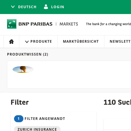
DEUTSCH
LOGIN
Navigation
Seitennavigation
PRODUKTE
MARKTÜBERSICHT
NEWSLETT
HOME
PRODUKTWISSEN
(2)
Produkte
Filter
110 Suc
1
FILTER ANGEWANDT
QUICK ACT
ZURICH INSURANCE