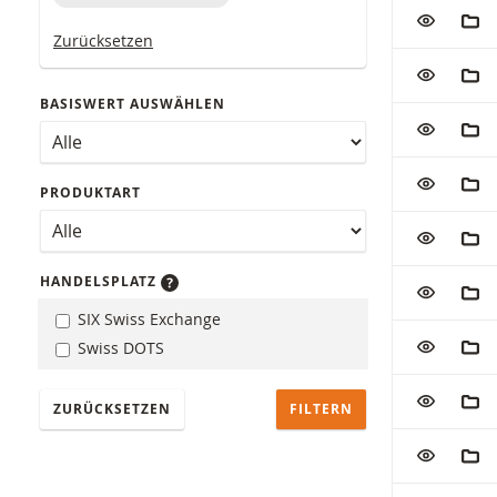
Tabelle mit 
ZUR WATC
ZUM
Zurücksetzen
ZUR WATC
ZUM
BASISWERT AUSWÄHLEN
ZUR WATC
ZUM
ZUR WATC
ZUM
PRODUKTART
ZUR WATC
ZUM
HANDELSPLATZ
ZUR WATC
ZUM
SIX Swiss Exchange
ZUR WATC
ZUM
Swiss DOTS
ZUR WATC
ZUM
ZURÜCKSETZEN
ZUR WATC
ZUM