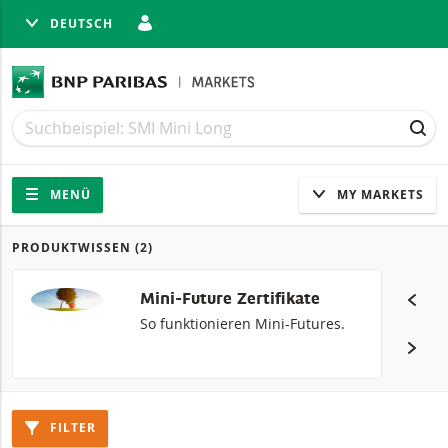
DEUTSCH
LIESSEN
Suche
Suche
SUC
Navigation
Seitennavigation
MENÜ
MY MARKETS
PRODUKTWISSEN
(2)
Produkte
Mini-Future Zertifikate
So funktionieren Mini-Futures.
FILTER