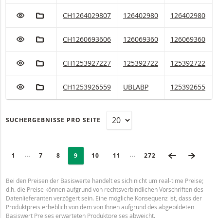
ZUR WATCHLIST HINZUFÜGEN
ZUM FIKTIVEN PORTFOLIO HINZUFÜGEN
Amazon.com Mini Future Long Mit Stop Loss 133
CH1264029807
126402980
126402980
ZUR WATCHLIST HINZUFÜGEN
ZUM FIKTIVEN PORTFOLIO HINZUFÜGEN
Amazon.com Mini Future Long Mit Stop Loss 131
CH1260693606
126069360
126069360
ZUR WATCHLIST HINZUFÜGEN
ZUM FIKTIVEN PORTFOLIO HINZUFÜGEN
Amazon.com Mini Future Long Mit Stop Loss 129
CH1253927227
125392722
125392722
ZUR WATCHLIST HINZUFÜGEN
ZUM FIKTIVEN PORTFOLIO HINZUFÜGEN
Amazon.com Mini Future Long Mit Stop Loss 129
CH1253926559
UBLABP
125392655
SUCHERGEBNISSE PRO SEITE
SEITENNUMMERIERUNG
Selected:
VORHERIGE 
NÄCHS
Minimierte Seiten
Minimierte Seiten
PAGE
1
SEITE
7
SEITE
8
SEITE
9
SEITE
10
SEITE
11
LETZTE SEITE
272
Bei den Preisen der Basiswerte handelt es sich nicht um real-time Preise;
d.h. die Preise können aufgrund von rechtsverbindlichen Vorschriften des
Datenlieferanten verzögert sein. Eine mögliche Konsequenz ist, dass der
Produktpreis erheblich von dem von Ihnen aufgrund des abgebildeten
Basiswert Preises erwarteten Produktpreises abweicht.