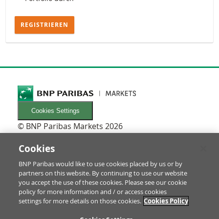
REGISTRIEREN
Cookies Settings
© BNP Paribas Markets 2026
INFORMATIONEN
Newsletters
Cookies
FAQ
BNP Paribas would like to use cookies placed by us or by
Glossar
partners on this website. By continuing to use our website
RECHTLICHES
you accept the use of these cookies. Please see our cookie
Nutzungsbedingungen/Rechtliche Hinweise
policy for more information and / or access cookies
settings for more details on those cookies.
Cookies Policy
Prospekt & Anleger-Informationen
Datenschutz & Impressum
ZU