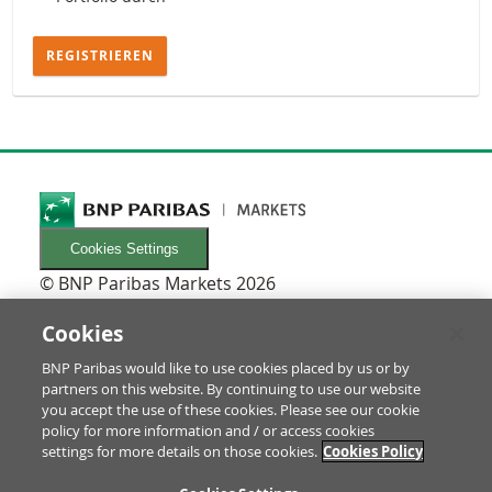
REGISTRIEREN
Cookies Settings
© BNP Paribas Markets 2026
INFORMATIONEN
Newsletters
Cookies
FAQ
BNP Paribas would like to use cookies placed by us or by
Glossar
partners on this website. By continuing to use our website
RECHTLICHES
you accept the use of these cookies. Please see our cookie
Nutzungsbedingungen/Rechtliche Hinweise
policy for more information and / or access cookies
settings for more details on those cookies.
Cookies Policy
Prospekt & Anleger-Informationen
Datenschutz & Impressum
ZU