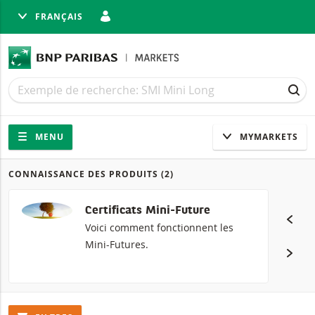
FRANÇAIS
MER
Recherche
Recherche
REC
Navigation
Navigation sur le site
MENU
MYMARKETS
CONNAISSANCE DES PRODUITS
(2)
Produits
Certificats Mini-Future
Voici comment fonctionnent les
Mini-Futures.