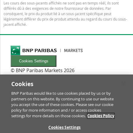
Les cours des sous-jacents affichés ne sont pas en temps réél, ils sont
différés dû à des exigences de notre fournisseur de données. Par
conséquent, le prix du produit lié à un sous-jacent spécifique peut
légèrement différer du prix de produit attendu au regard du cours du sous-
jacent affiché.
Cookies Settings
© BNP Paribas Markets 2026
INFORMATIONEN
Newsletters
Cookies
FAQ
BNP Paribas would like to use cookies placed by us or by
Glossaire
partners on this website. By continuing to use our website
RECHTLICHES
you accept the use of these cookies. Please see our cookie
Conditions d'utilisation/Mentions légales
policy for more information and / or access cookies
settings for more details on those cookies.
Cookies Policy
Prospectus & informations pour les investisseurs
Protection des Données & Impressum
RE
Cookies Settings